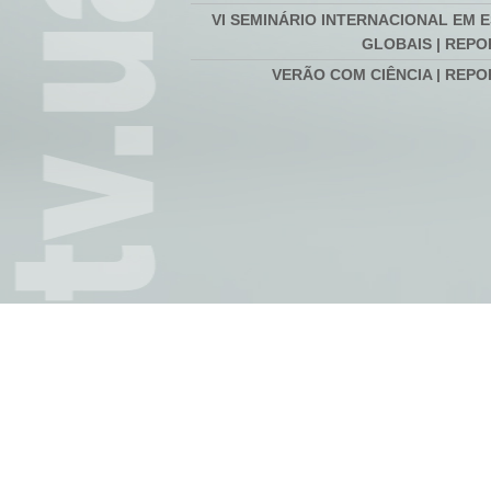
VI SEMINÁRIO INTERNACIONAL EM 
GLOBAIS | REP
VERÃO COM CIÊNCIA | REP
FÓRUM INTERNACIONAL DE 
GLOBAIS | REP
SEMINÁRIO INTERNACIONAL DE 
GLOBAIS | REP
RETIRO DOUTORAL DMAD 2020 | REP
COMPETÊNCIAS DIGITAIS NA EDU
DISTÂNCIA | REP
VI CONGRESSO INTERNACIONAL A 
O Teatro depois de
Reportagem | Duração:
Arthur 
AVÓS | REP
Beckett | Duração:
00:03:09
00:12:1
00:18:57
SEMINÁRIO MEDIAÇÃO DE CONF
REPO
SEMINÁRIO INTERNACIONAL DE 
GLOBAIS #1 | REP
XVI SIMPÓSIO DE HISTÓRIA MA