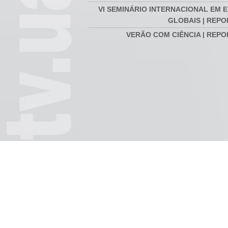
VI SEMINÁRIO INTERNACIONAL EM 
GLOBAIS | REP
VERÃO COM CIÊNCIA | REP
FÓRUM INTERNACIONAL DE 
GLOBAIS | REP
SEMINÁRIO INTERNACIONAL DE 
GLOBAIS | REP
RETIRO DOUTORAL DMAD 2020 | REP
COMPETÊNCIAS DIGITAIS NA EDU
DISTÂNCIA | REP
VI CONGRESSO INTERNACIONAL A 
O Teatro depois de
Reportagem | Duração:
Arthur 
AVÓS | REP
Beckett | Duração:
00:03:09
00:12:1
00:18:57
SEMINÁRIO MEDIAÇÃO DE CONF
REPO
SEMINÁRIO INTERNACIONAL DE 
GLOBAIS #1 | REP
XVI SIMPÓSIO DE HISTÓRIA MA