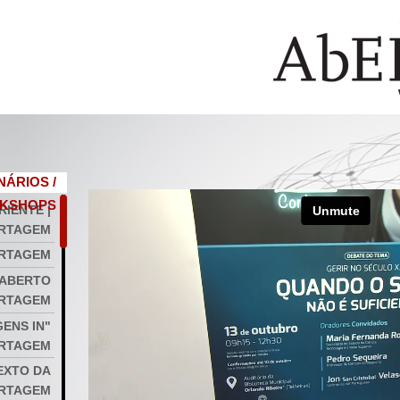
NÁRIOS /
KSHOPS
RIENTE |
RTAGEM
ORTAGEM
 ABERTO
ORTAGEM
ENS IN"
ORTAGEM
TEXTO DA
ORTAGEM