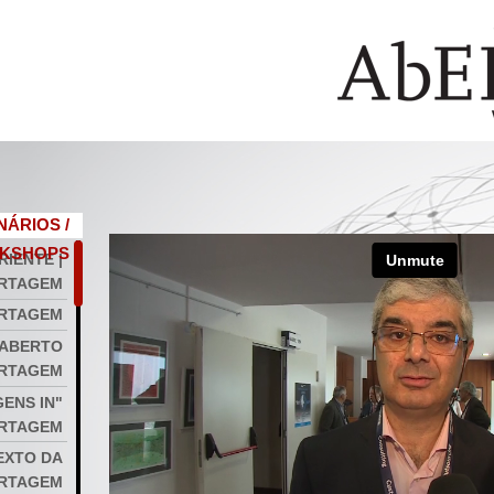
NÁRIOS /
KSHOPS
RIENTE |
RTAGEM
ORTAGEM
 ABERTO
ORTAGEM
ENS IN"
ORTAGEM
TEXTO DA
ORTAGEM