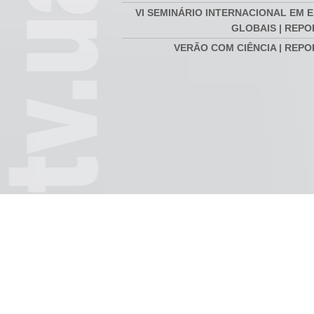
VI SEMINÁRIO INTERNACIONAL EM 
GLOBAIS | REP
VERÃO COM CIÊNCIA | REP
FÓRUM INTERNACIONAL DE 
GLOBAIS | REP
SEMINÁRIO INTERNACIONAL DE 
GLOBAIS | REP
RETIRO DOUTORAL DMAD 2020 | REP
COMPETÊNCIAS DIGITAIS NA EDU
DISTÂNCIA | REP
VI CONGRESSO INTERNACIONAL A 
O Teatro depois de
Reportagem | Duração:
Arthur 
AVÓS | REP
Beckett | Duração:
00:03:09
00:12:1
00:18:57
SEMINÁRIO MEDIAÇÃO DE CONF
REPO
SEMINÁRIO INTERNACIONAL DE 
GLOBAIS #1 | REP
XVI SIMPÓSIO DE HISTÓRIA MA