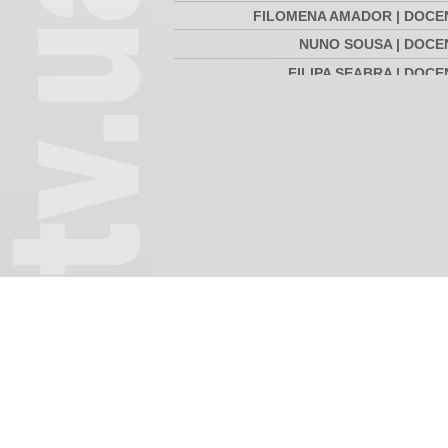
FILOMENA AMADOR | DOCE
NUNO SOUSA | DOCE
FILIPA SEABRA | DOC
RUI MOURINHO | 
ÁLVARO SANTOS | DIRETOR DA
SECUNDÁRIA DR. JOAQUIM GOMES F
RUI CORREIA | LICENCIATURA EM 
DÉBORA GONÇALVES| LICENCIA
ENGENHARIA INFO
HÉLDER MARQUES | LICENCIA
O Teatro depois de
Reportagem | Duração:
Arthur 
CIÊNCIAS
Beckett | Duração:
00:03:09
00:12:1
00:18:57
CRISTIANO PEREIRA | LICENCI
CIÊNCIAS DO A
CLÁUDIA FERREIRA | LICENCIA
CIÊNCIAS
LUÍS MORGADO | LICENCIA