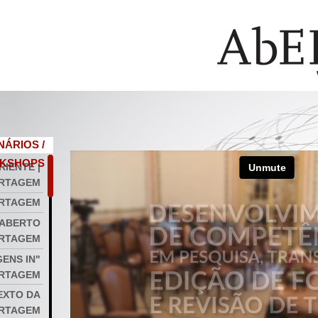
NÁRIOS /
KSHOPS
RIENTE |
RTAGEM
ORTAGEM
 ABERTO
ORTAGEM
ENS IN"
ORTAGEM
TEXTO DA
ORTAGEM