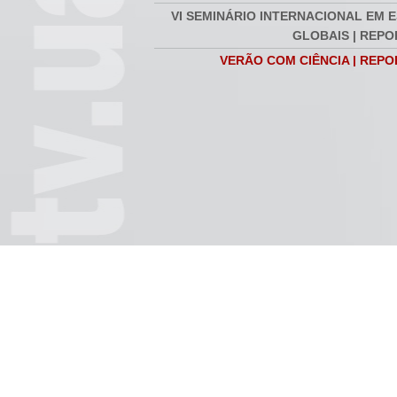
VI SEMINÁRIO INTERNACIONAL EM 
GLOBAIS | REP
VERÃO COM CIÊNCIA | REP
FÓRUM INTERNACIONAL DE 
GLOBAIS | REP
SEMINÁRIO INTERNACIONAL DE 
GLOBAIS | REP
RETIRO DOUTORAL DMAD 2020 | REP
COMPETÊNCIAS DIGITAIS NA EDU
DISTÂNCIA | REP
VI CONGRESSO INTERNACIONAL A 
O Teatro depois de
Reportagem | Duração:
Arthur 
AVÓS | REP
Beckett | Duração:
00:03:09
00:12:1
00:18:57
SEMINÁRIO MEDIAÇÃO DE CONF
REPO
SEMINÁRIO INTERNACIONAL DE 
GLOBAIS #1 | REP
XVI SIMPÓSIO DE HISTÓRIA MA