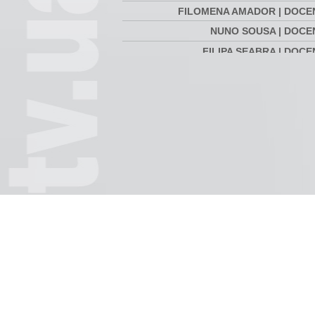
FILOMENA AMADOR | DOCE
NUNO SOUSA | DOCE
FILIPA SEABRA | DOC
RUI MOURINHO | 
ÁLVARO SANTOS | DIRETOR DA
SECUNDÁRIA DR. JOAQUIM GOMES F
RUI CORREIA | LICENCIATURA EM 
DÉBORA GONÇALVES| LICENCIA
ENGENHARIA INFO
HÉLDER MARQUES | LICENCIA
O Teatro depois de
Reportagem | Duração:
Arthur 
CIÊNCIAS
Beckett | Duração:
00:03:09
00:12:1
00:18:57
CRISTIANO PEREIRA | LICENCI
CIÊNCIAS DO A
CLÁUDIA FERREIRA | LICENCIA
CIÊNCIAS
LUÍS MORGADO | LICENCIA